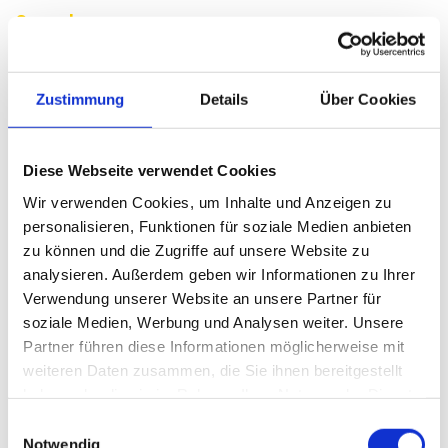
Search
Zustimmung
Details
Über Cookies
Trending Posts
Diese Webseite verwendet Cookies
Wir verwenden Cookies, um Inhalte und Anzeigen zu
Categories
personalisieren, Funktionen für soziale Medien anbieten
zu können und die Zugriffe auf unsere Website zu
Keine Kategorien
analysieren. Außerdem geben wir Informationen zu Ihrer
Verwendung unserer Website an unsere Partner für
soziale Medien, Werbung und Analysen weiter. Unsere
Archives
Partner führen diese Informationen möglicherweise mit
weiteren Daten zusammen, die Sie ihnen bereitgestellt
haben oder die sie im Rahmen Ihrer Nutzung der Dienste
Social Subscription
gesammelt haben.
Einwilligungsauswahl
Notwendig