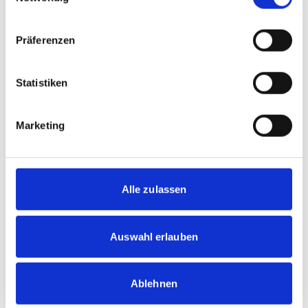
Präferenzen
Statistiken
Subscribe To Get Notified Latest Post
Instant.
Marketing
Email Address
Alle zulassen
Subscribe Now
Auswahl erlauben
By entering your email, you will be agree to
our privacy policy and terms & condition.
Ablehnen